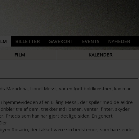
ILM
BILLETTER
GAVEKORT
EVENTS
NYHEDER
FILM
KALENDER
ids Maradona, Lionel Messi, var en født boldkunstner, kan man
e i hjemmevideoen af en 6-årig Messi, der spiller med de ældre
dribler tre af dem, trækker ind i banen, venter, finter, skyder
r. Præcis som han har gjort det lige siden. En genert
ler
mbyen Rosario, der takket være sin bedstemor, som han sender