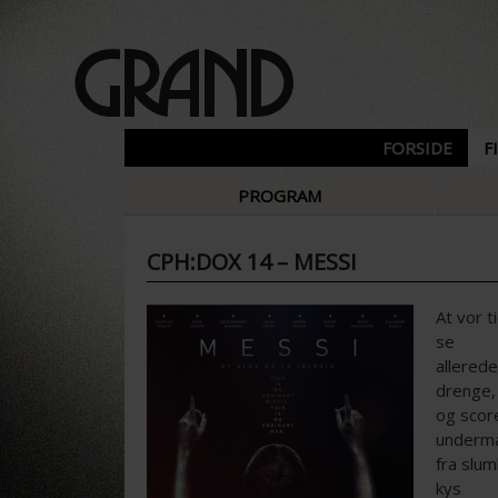
FORSIDE
F
PROGRAM
CPH:DOX 14 – MESSI
At vor t
se
allered
drenge, 
og score
undermå
fra slu
kys