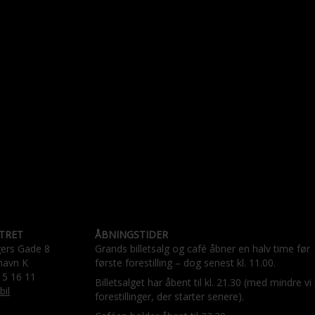
TRET
ÅBNINGSTIDER
gers Gade 8
Grands billetsalg og café åbner en halv time før
havn K
første forestilling – dog senest kl. 11.00.
15 16 11
Billetsalget har åbent til kl. 21.30 (med mindre vi
bil
forestillinger, der starter senere).