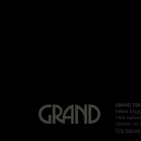
GRAND TEA
Mikkel Bryg
1460 Køben
Telefon: 33 
Tog, bus og 