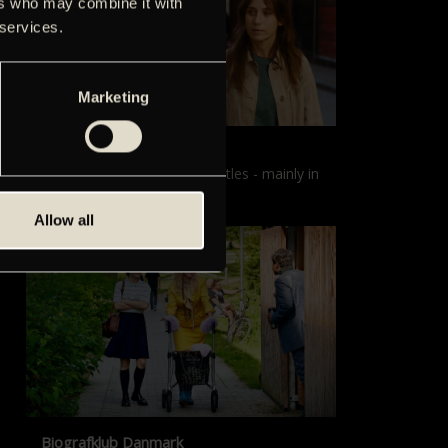
ers who may combine it with
 services.
Marketing
Films with English subtitles
Screenings with English subtitles - mainly in
our sister cinema, Gloria.
Allow all
Biografklub Danmark