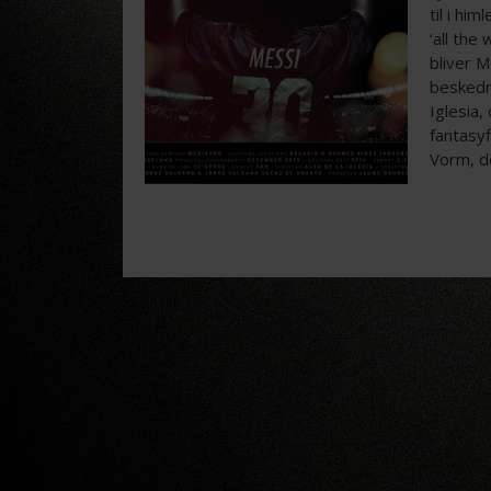
til i hi
‘all th
bliver 
beskedn
Iglesia,
fantasyf
Vorm, d