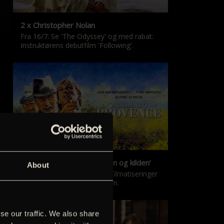
2 x Christopher Nolan
Fra 16/7: Se 'The Odyssey' og med rabat:
Instruktørens debutfilm 'Following'.
‘Kilden i Provence’ & ‘Manon og kilden’
About
De klassiske Marcel Pagnol-filmatiseringer
er tilbage i nyrestaureret form.
se our traffic. We also share