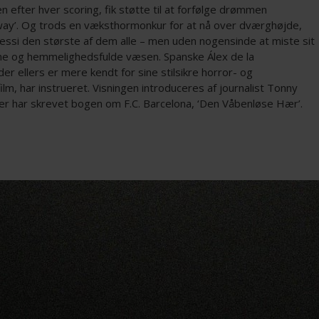
mlen efter hver scoring, fik støtte til at forfølge drømmen
e way’. Og trods en væksthormonkur for at nå over dværghøjde,
Messi den største af dem alle – men uden nogensinde at miste sit
e og hemmelighedsfulde væsen. Spanske Álex de la
 der ellers er mere kendt for sine stilsikre horror- og
ilm, har instrueret. Visningen introduceres af journalist Tonny
er har skrevet bogen om F.C. Barcelona, ‘Den Våbenløse Hær’.