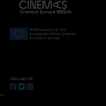
FØLG MED PÅ
 har