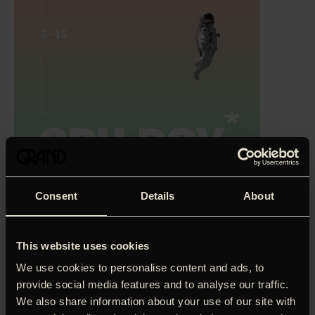
Consent
Details
About
En visuelt og filosofisk raffineret film
This website uses cookies
i den helt store skala om forholdet imellem syn og viden –
fra øjets
We use cookies to personalise content and ads, to
indre til Mars, og til droneangreb og overvågning.
Der
provide social media features and to analyse our traffic.
trækkes tråde fra nethindens fine blodbaner over en
We also share information about your use of our site with
geologs