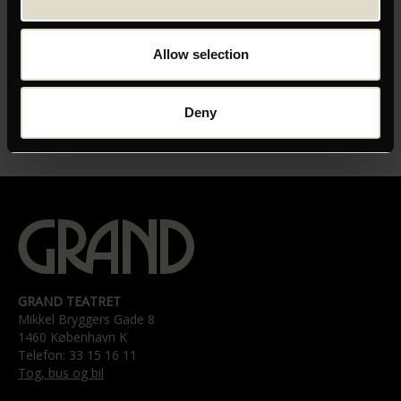
visionære luftlag som auteurs som Peter Mettler og
Patrick Keiller. Men
som stammer fra et nyt navn, der er helt sit eget, og som
Allow selection
man roligt kan
have høje forventninger til.
Deny
GRAND TEATRET
Mikkel Bryggers Gade 8
1460 København K
Telefon: 33 15 16 11
Tog, bus og bil