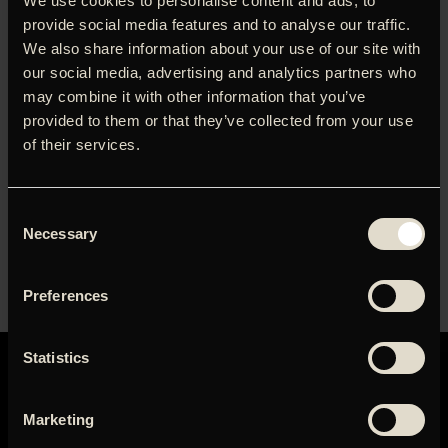
sorg i takt med at de rydder op i hans ting og i deres
We use cookies to personalise content and ads, to
fælles liv. Når kasser bliver åbnet og et liv bliver
provide social media features and to analyse our traffic.
gennemgået, vokser historien om deres kærlighed, og mor
We also share information about your use of our site with
og datter udvikler samtidig nye og tættere bånd. Sammen
our social media, advertising and analytics partners who
opsøger de nye muligheder, som skal give håb og lyst til,
may combine it with other information that you’ve
at livet skal gå videre. Alle, der har oplevet at miste nogen
provided to them or that they’ve collected from your use
de stod nær vil kunne genkende noget af sig selv i
of their services.
Hannibals poetiske og sanselige film, hvor døden fylder
meget, uden dog at få lov at overskygge lyspunkterne i
det store billede. Det er det fotografiske blik, der sætter
Consent
rammen i en af årets mest lovende, danske debutfilm.
Necessary
Selection
Preferences
Statistics
Marketing