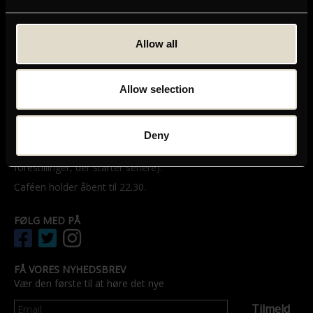
GRAND TEATRET
Mikkel Bryggers Gade 8
Allow all
1460 København K
Telefon: 33 15 16 11
Tog, bus og bil
Allow selection
ÅBNINGSTIDER
Grands billetsalg og café åbner en halv time før første
forestilling – dog senest kl. 11.00.
Deny
Billetsalget har åbent til kl. 21.30 (med mindre vi har
forestillinger, der starter senere).
Caféen holder åbent til 22.30.
FØLG MED PÅ
FÅ VORES NYHEDSBREV
Vær den første til at høre det nye
Tilmeld