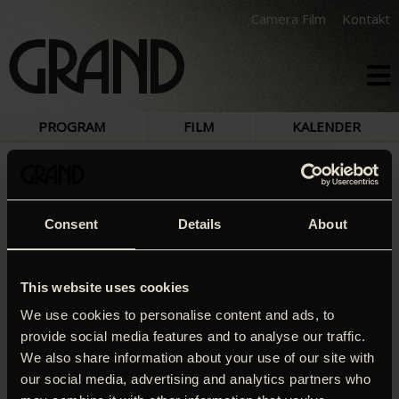
Camera Film
Kontakt
PROGRAM
FILM
KALENDER
CPH:DOX 18 – THE GOSPEL ACCORDING TO
ANDRE
Consent
Details
About
Det lå ikke ligefrem i kortene, at André Leon Talley skulle
blive redaktør for Vogue og arbejde sig til den absolutte
This website uses cookies
top i modeverdenen. Men med en sikker smag og en
We use cookies to personalise content and ads, to
benhård arbejdsdisciplin, og ikke mindst en flamboyant
provide social media features and to analyse our traffic.
larger-than-life-personlighed, kan alt lade sig gøre! Talley
We also share information about your use of our site with
har det hele og mere til, og her deler han ud af historier fra
our social media, advertising and analytics partners who
sit lange liv som feteret fashionista, flankeret af folk som