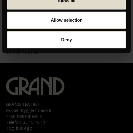
Allow all
Allow selection
ORIGINAL TITEL
CPH:DOX 19 - Jonathan Agassi Saved My Life
Deny
INSTRUKTØR
Tomer Heymann
GRAND TEATRET
Mikkel Bryggers Gade 8
1460 København K
Telefon: 33 15 16 11
Tog, bus og bil