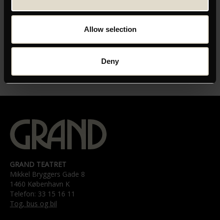
ORIGINAL TITEL
CPH:DOX 22 - All that Remains to be Seen
Allow selection
INSTRUKTØR
Julie Bezerra Madsen
Deny
LÆNGDE
01:11
GRAND TEATRET
Mikkel Bryggers Gade 8
1460 København K
Telefon: 33 15 16 11
Tog, bus og bil