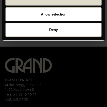
ORIGINAL TITEL
CPH:DOX 22 - An Eternity of You and Me
Allow selection
INSTRUKTØR
Sanne This
Deny
LÆNGDE
01:15
GRAND TEATRET
Mikkel Bryggers Gade 8
1460 København K
Telefon: 33 15 16 11
Tog, bus og bil