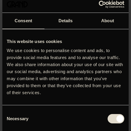
Consent
Details
About
This website uses cookies
We use cookies to personalise content and ads, to
provide social media features and to analyse our traffic.
We also share information about your use of our site with
our social media, advertising and analytics partners who
may combine it with other information that you’ve
provided to them or that they’ve collected from your use
of their services.
Musik existiert nicht,’ fortæller Edgar Froese, der mente,
at musik blot er organiserede lyde, frekvenser, vibrationer
Consent
og bølger. Med en på alle måder astronomisk vision om at
Necessary
Selection
ville udvide menneskets forståelse for både lyd og dets