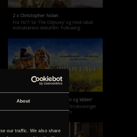
2 x Christopher Nolan
Fra 16/7: Se 'The Odyssey' og med rabat:
Instruktørens debutfilm 'Following'.
‘Kilden i Provence’ & ‘Manon og kilden’
About
De klassiske Marcel Pagnol-filmatiseringer
er tilbage i nyrestaureret form.
se our traffic. We also share