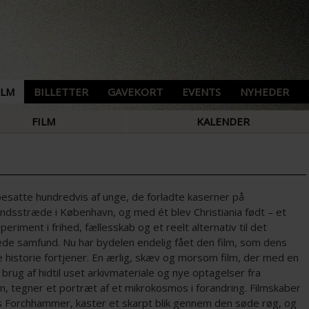
ILM
BILLETTER
GAVEKORT
EVENTS
NYHEDER
FILM
KALENDER
besatte hundredvis af unge, de forladte kaserner på
dsstræde i København, og med ét blev Christiania født – et
speriment i frihed, fællesskab og et reelt alternativ til det
ede samfund. Nu har bydelen endelig fået den film, som dens
 historie fortjener. En ærlig, skæv og morsom film, der med en
brug af hidtil uset arkivmateriale og nye optagelser fra
n, tegner et portræt af et mikrokosmos i forandring. Filmskaber
iis Forchhammer, kaster et skarpt blik gennem den søde røg, og