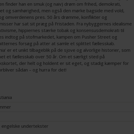
en finder han en smuk (og naiv) drøm om frihed, demokrati,
itet og samhørighed, men også den mørke bagside med vold,
 og omverdenens pres. 50 års drømme, konflikter og
isser har sat sit præg på Fristaden. Fra nybyggernes idealisme
ektivisme, hippiernes stærke tobak og konsensusdemokrati til
es indtog på stofmarkedet, kampen om Pusher Street og
nitternes forsøg på atter at samle et splittet fællesskab.
ania’ er et unikt tilbageblik på de sjove og alvorlige historier, som
et et fællesskab over 50 år. Om et særligt sted på
skortet, der helt og holdent er sit eget, og stadig kæmper for
orbliver sådan – og hurra for det!
tiania
hammer
 engelske undertekster