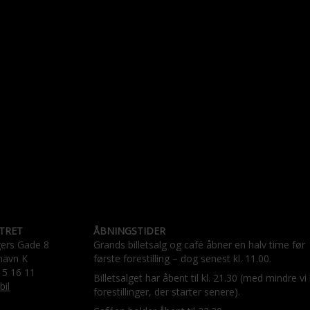
TRET
ÅBNINGSTIDER
gers Gade 8
Grands billetsalg og café åbner en halv time før
havn K
første forestilling – dog senest kl. 11.00.
15 16 11
Billetsalget har åbent til kl. 21.30 (med mindre vi
bil
forestillinger, der starter senere).