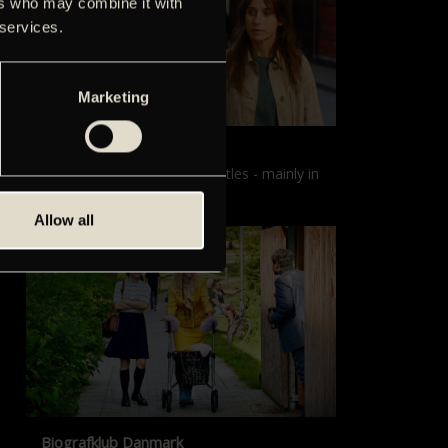
ers who may combine it with
 services.
Marketing
Films with English subtitles
Screenings with English subtitles - mainly in
our sister cinema, Gloria.
Allow all
Biografklub Danmark