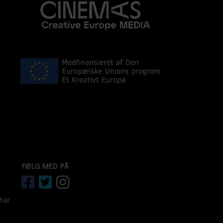
FØLG MED PÅ
 har