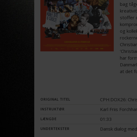
bag tåg
kreativ
stoffer
komprom
og koll
rockern
Christia
‘Christi
har form
Danmark
at det f
CPH:DOX26: Chris
ORIGINAL TITEL
Karl Friis Forch
INSTRUKTØR
01:33
LÆNGDE
Dansk dialog med
UNDERTEKSTER