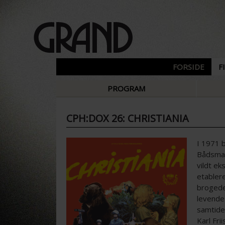
FORSIDE
F
PROGRAM
CPH:DOX 26: CHRISTIANIA
I 1971 
Bådsman
vildt ek
etabler
brogede
levende 
samtide
Karl Fr