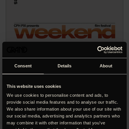
Consent
Details
About
This website uses cookies
We use cookies to personalise content and ads, to
provide social media features and to analyse our traffic.
We also share information about your use of our site with
our social media, advertising and analytics partners who
En ung stewardesse på farten. Når hun ikke i luften,
may combine it with other information that you’ve
fortaber hun sig selv til fester og på Tinder. Et hit på årets