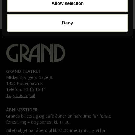
01:52
Allow selection
UNDERTEKSTER
Orig. vers. med engelske undertekster
Deny
GRAND TEATRET
Mikkel Bryggers Gade 8
1460 København K
Telefon: 33 15 16 11
Tog, bus og bil
ÅBNINGSTIDER
Grands billetsalg og café åbner en halv time før første
forestilling – dog senest kl. 11.00.
Billetsalget har åbent til kl. 21.30 (med mindre vi har