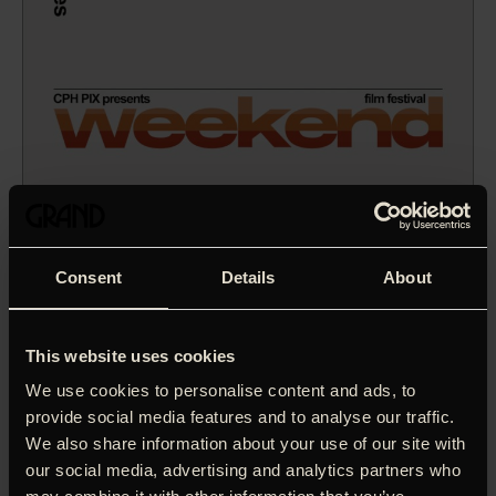
Consent
Details
About
This website uses cookies
We use cookies to personalise content and ads, to
provide social media features and to analyse our traffic.
We also share information about your use of our site with
Den første filmatisering af internettet? Muligvis. Historien
our social media, advertising and analytics partners who
om en strippers dommedagsroadtrip ætser med