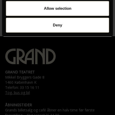
LÆNGDE
Allow selection
01:30
UNDERTEKSTER
Deny
Orig. vers. uden tekster
GRAND TEATRET
Mikkel Bryggers Gade 8
1460 København K
Telefon: 33 15 16 11
Tog, bus og bil
ÅBNINGSTIDER
Grands billetsalg og café åbner en halv time før første