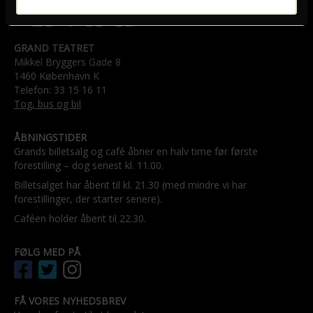
GRAND TEATRET
Mikkel Bryggers Gade 8
1460 København K
Telefon: 33 15 16 11
Tog, bus og bil
ÅBNINGSTIDER
Grands billetsalg og café åbner en halv time før første
forestilling – dog senest kl. 11.00.
Billetsalget har åbent til kl. 21.30 (med mindre vi har
forestillinger, der starter senere).
Caféen holder åbent til 22.30.
FØLG MED PÅ
FÅ VORES NYHEDSBREV