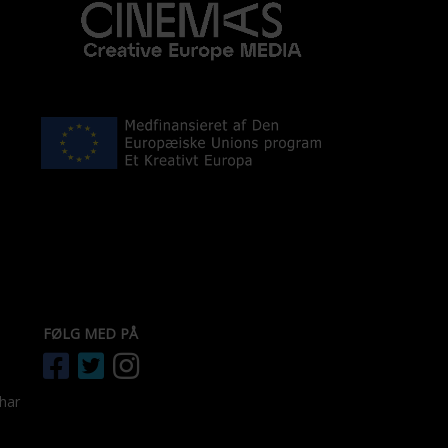
FØLG MED PÅ
 har