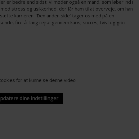
der er bedre end sidst. Vi møder også en mand, som løber ind i
 med stress og usikkerhed, der får ham til at overveje, om han
tsætte karrieren. ’Den anden side’ tager os med på en
nde, fire år lang rejse gennem kaos, succes, tvivl og grin.
-cookies for at kunne se denne video.
opdatere dine indstillinger