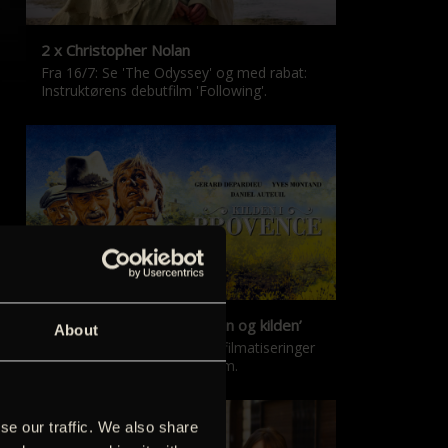
2 x Christopher Nolan
Fra 16/7: Se 'The Odyssey' og med rabat:
Instruktørens debutfilm 'Following'.
‘Kilden i Provence’ & ‘Manon og kilden’
About
De klassiske Marcel Pagnol-filmatiseringer
er tilbage i nyrestaureret form.
se our traffic. We also share