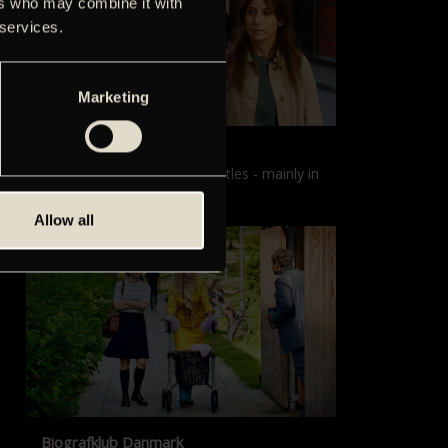
ers who may combine it with
 services.
Marketing
Films with English subtitles
Screenings with English subtitles - mainly in
our sister cinema, Gloria.
Allow all
Biografklub Danmark