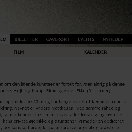
ILM
BILLETTER
GAVEKORT
EVENTS
NYHEDER
FILM
KALENDER
en om den lidende kunstner er fortalt før, men aldrig på denne
nders Højberg Kamp, Filmmagasinet Ekko (5 stjerner)
netop rundet de 40 år og har længe været et fænomen i dansk
ldning. Navnet er Anders Matthesen. Med samme råhed og
, som vi kender fra scenen, bliver vi for første gang inviteret
i hans private øjeblikke og situationer. Vi møder en dedikeret
, der konstant arbejder på at forblive original og præstere