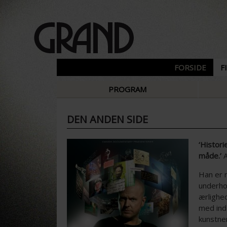
FORSIDE
F
PROGRAM
DEN ANDEN SIDE
‘Histori
måde.’
A
Han er 
underho
ærlighed
med ind 
kunstner