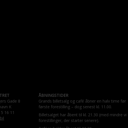
TRET
ÅBNINGSTIDER
gers Gade 8
Grands billetsalg og café åbner en halv time før
havn K
første forestilling – dog senest kl. 11.00.
15 16 11
Billetsalget har åbent til kl. 21.30 (med mindre vi
bil
forestillinger, der starter senere).