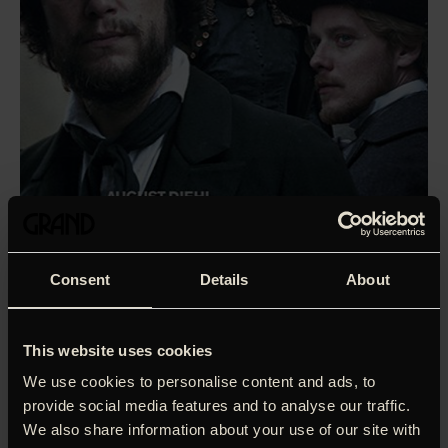
Consent
Details
About
This website uses cookies
We use cookies to personalise content and ads, to
provide social media features and to analyse our traffic.
‘Marx og Engels som var de rockstjerner. Så langt fra en
We also share information about your use of our site with
støvet historietime som det næsten tænkes kan.
‘
Jacob