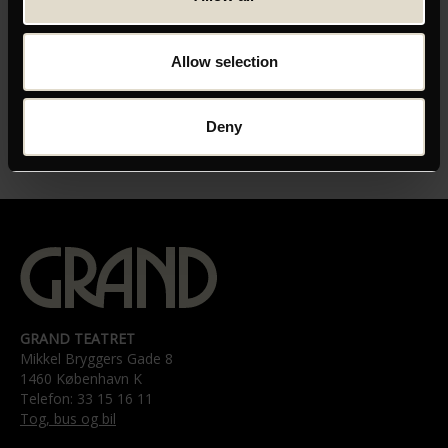
Klik her for at opdatere dine indstillinger
Allow selection
Deny
GRAND TEATRET
Mikkel Bryggers Gade 8
1460 København K
Telefon: 33 15 16 11
Tog, bus og bil