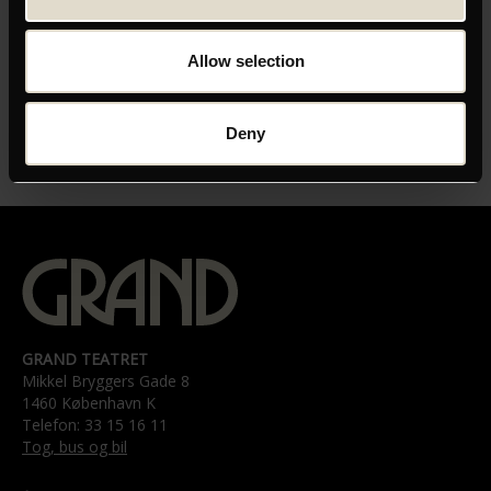
Allow selection
ORIGINAL TITEL
DET LILLE BAGERI
Deny
LÆNGDE
01:39
GRAND TEATRET
Mikkel Bryggers Gade 8
1460 København K
Telefon: 33 15 16 11
Tog, bus og bil