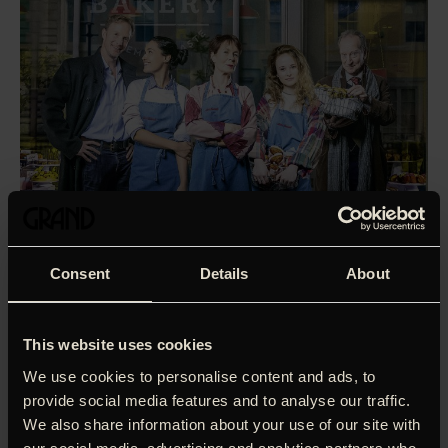
Consent
Details
About
This website uses cookies
We use cookies to personalise content and ads, to
provide social media features and to analyse our traffic.
Da den 19-årige Clarissa uventet mister sin mor, Sarah,
We also share information about your use of our site with
beslutter hun sig for at opfylde moderens drøm om at