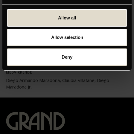
Allow all
ORIGINAL TITEL
Diego Maradona
Allow selection
INSTRUKTØR
Asif Kapadia
LÆNGDE
Deny
02:10
MEDVIRKENDE
Diego Armando Maradona, Claudia Villafañe, Diego
Maradona Jr.