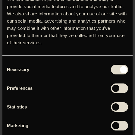
højdramatisk dokumentar om et ikons vej mod den store
provide social media features and to analyse our traffic.
deroute. Portrættet er bygget over mere end 500 timers
We also share information about your use of our site with
aldrig tidligere offentliggjorte optagelser, og her er det
our social media, advertising and analytics partners who
især Maradonas ophold i Napoli, der fokuseres på. Af gode
may combine it with other information that you’ve
grunde, for årene fra 1984 til 1991 var ikke kun en vigtig og
provided to them or that they’ve collected from your use
travl periode for fodboldstjernen, som undervejs var med
of their services.
til at hente verdensmesterskabet hjem til Argentina, mens
også dér han gjorde sin kærestes veninde gravid, blev
afhængig af kokain og lod sig omklamre af mafiaen.
Consent
Necessary
Selection
Preferences
Du skal tillade marketing-cookies for at kunne se denne
video.
Statistics
Klik her for at opdatere dine indstillinger
Marketing