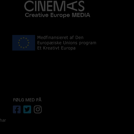
FØLG MED PÅ
 har