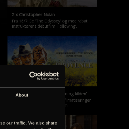
2 x Christopher Nolan
Fra 16/7: Se 'The Odyssey' og med rabat:
Instruktørens debutfilm 'Following'.
‘Kilden i Provence’ & ‘Manon og kilden’
About
De klassiske Marcel Pagnol-filmatiseringer
er tilbage i nyrestaureret form.
se our traffic. We also share