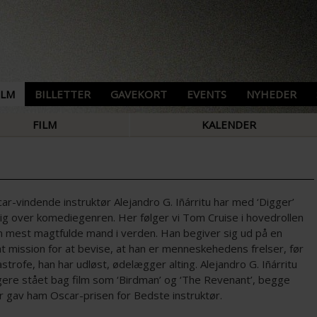
ILM
BILLETTER
GAVEKORT
EVENTS
NYHEDER
FILM
KALENDER
r-vindende instruktør Alejandro G. Iñárritu har med ‘Digger’
sig over komediegenren. Her følger vi Tom Cruise i hovedrollen
 mest magtfulde mand i verden. Han begiver sig ud på en
t mission for at bevise, at han er menneskehedens frelser, før
strofe, han har udløst, ødelægger alting. Alejandro G. Iñárritu
igere stået bag film som ‘Birdman’ og ‘The Revenant’, begge
er gav ham Oscar-prisen for Bedste instruktør.