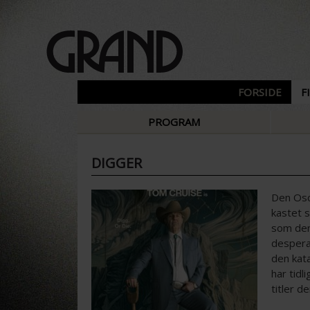
FORSIDE
F
PROGRAM
DIGGER
Den Osca
kastet 
som den
despera
den kata
har tidl
titler d