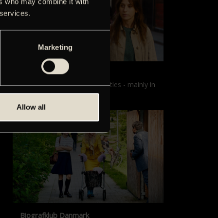
ers who may combine it with
 services.
Marketing
Films with English subtitles
Screenings with English subtitles - mainly in
our sister cinema, Gloria.
Allow all
Biografklub Danmark