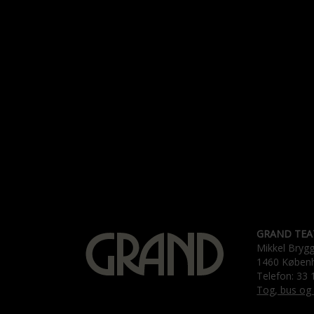
GRAND TEA
Mikkel Bryg
1460 Køben
Telefon: 33 
Tog, bus og 