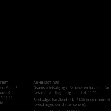
TRET
ÅBNINGSTIDER
gers Gade 8
Grands billetsalg og café åbner en halv time før
havn K
første forestilling – dog senest kl. 11.00.
15 16 11
Billetsalget har åbent til kl. 21.30 (med mindre vi
bil
forestillinger, der starter senere).