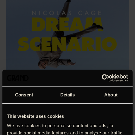
Consent
Details
About
This website uses cookies
We use cookies to personalise content and ads, to
‘En vittig film om midtvejskrise, instagramberømmelse og
provide social media features and to analyse our traffic.
cancel-kultur.’
Christian Monggaard, Information