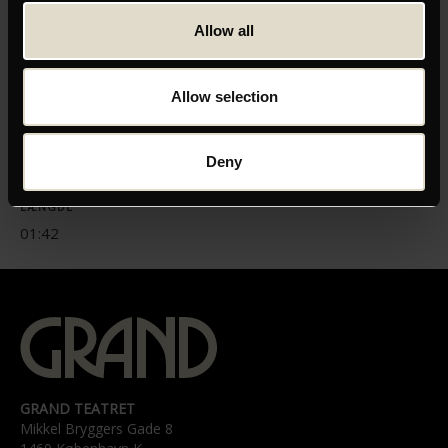
Allow all
https://www.youtube.com/watch?v=L7paMnPLDMA
Allow selection
ORIGINAL TITEL
Deny
Dream Scenario
LÆNGDE
01:42
GRAND TEATRET
Mikkel Bryggers Gade 8