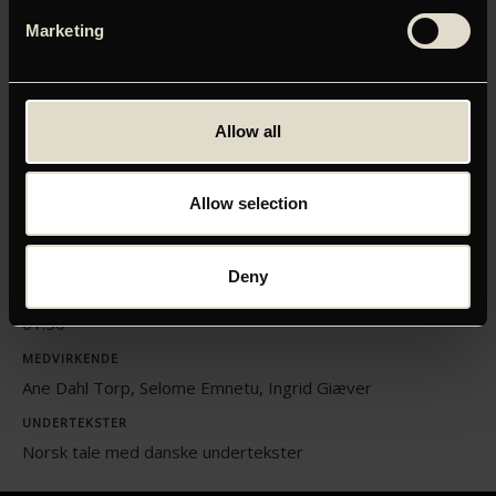
Klik her for at opdatere dine indstillinger
Marketing
Allow all
ORIGINAL TITEL
Drømme (Kærlighed) (Sex)
Allow selection
INSTRUKTØR
Dag Johan Haugerud
Deny
LÆNGDE
01:50
MEDVIRKENDE
Ane Dahl Torp, Selome Emnetu, Ingrid Giæver
UNDERTEKSTER
Norsk tale med danske undertekster