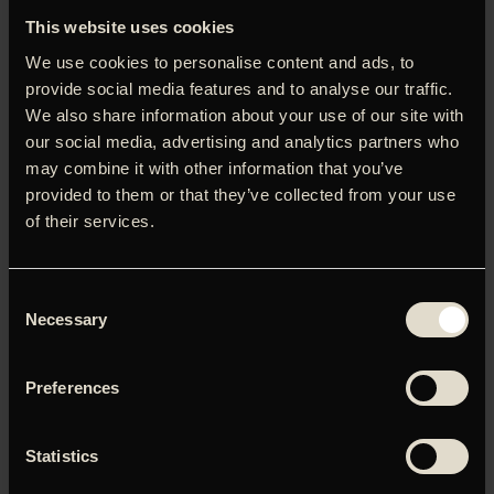
Dagbladet Information
This website uses cookies
‘Drømme’, som vandt Guldbjørnen i Berlin, fortæller om
We use cookies to personalise content and ads, to
den 17-årige Johanne, som forelsker sig i sin
provide social media features and to analyse our traffic.
fransklærerinde. I et forsøg på at holde fast i følelsen,
We also share information about your use of our site with
skriver hun alt hvad hun oplever ned. Da hendes mor og
our social media, advertising and analytics partners who
bedstemor ser, hvad hun har skrevet, chokeres de over de
may combine it with other information that you’ve
intime beskrivelser, for derefter at blive betaget af
provided to them or that they’ve collected from your use
dagbogens litterære kvaliteter. Men hvad er der egentlig
of their services.
sket mellem Johanne og læreren? Og skal historien udgives
som bog? Opfølgeren til ’Sex’ er endnu et suverænt
skrevet og instrueret livtag med begær, kærlighed og
Consent
identitet.
Necessary
Selection
Preferences
Du skal tillade marketing-cookies for at kunne se denne
video.
Statistics