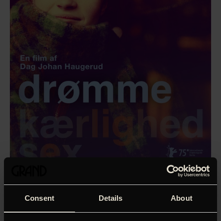
Consent
Details
About
‘Endnu en gang hurra for Dag Johan Haugeruds
uforudsigelige intimitetsudforskning.’
Lone Nikolajsen,