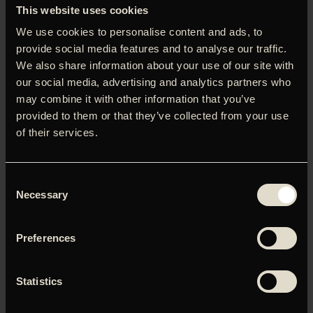
bag ‘Jagten’ i en ny film med Mads Mikkelsen i hovedrollen.
This website uses cookies
Filmen handler om fire gymnasielærere og venner der
We use cookies to personalise content and ads, to
beslutter sig for at teste en teori om, at mennesket er
født med en halv promille for lidt. Teorien foreskriver, at
provide social media features and to analyse our traffic.
alkohol i blodet åbner sindet for omverdenen og får
We also share information about your use of our site with
kreativiteten til at stige. Resultatet er vildt. Både
our social media, advertising and analytics partners who
undervisningen og resultaterne løfter sig, og vennerne
may combine it with other information that you’ve
begynder for alvor at mærke livet igen. I takt med, at
provided to them or that they’ve collected from your use
genstandene ryger indenbords, skrider eksperimentet
of their services.
fremad for nogen, og af sporet for andre. ‘Druk’ er et
morsomt, rørende og tankevækkende drama om venskab,
frihed, kærlighed – og alkohol. Med Mads Mikkelsen,
Consent
Thomas Bo Larsen, Magnus Millang og Lars Ranthe.
Necessary
Selection
Preferences
Du skal tillade marketing-cookies for at kunne se denne
video.
Statistics