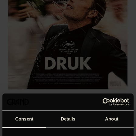
‘Mads Mikkelsen leverer karrierens mest bevægende
præstation… en ny klassiker.’
Claus Christensen, Ekko (6
stjerner)
Consent
Details
About
Årets europæiske film kan siden sidst kalde sig
Oscarvinder! Med ‘Druk’ samler Thomas Vinterberg holdet