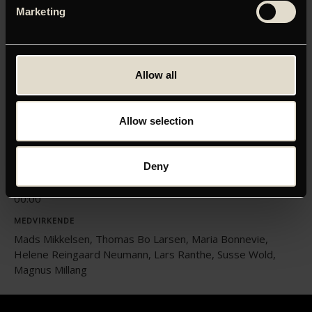
Klik her for at opdatere dine indstillinger
Marketing
Allow all
ORIGINAL TITEL
Druk
Allow selection
INSTRUKTØR
Thomas Vinterberg
Deny
LÆNGDE
00:00
MEDVIRKENDE
Mads Mikkelsen, Thomas Bo Larsen, Maria Bonnevie,
Helene Reingaard Neumann, Lars Ranthe, Susse Wold,
Magnus Millang