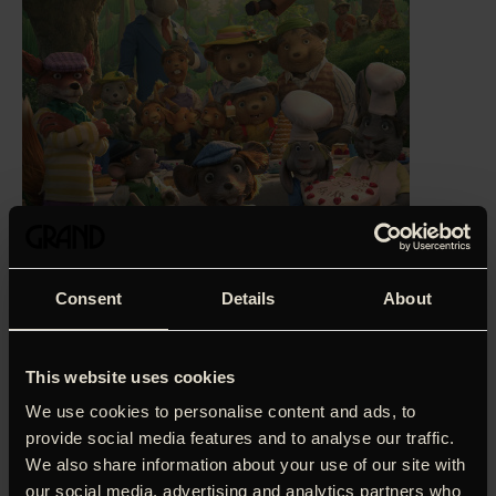
Consent
Details
About
‘Kvalitetshåndværk. De danske stemmer er en fest.’
Søren
This website uses cookies
Vinterberg, Politiken (4 hjerter)
We use cookies to personalise content and ads, to
Animationsfilmen ‘Dyrene i Hakkebakkeskoven’ er baseret
provide social media features and to analyse our traffic.
på børnebogsklassikeren skrevet af Thorbjørn Egner.
We also share information about your use of our site with
Klatremus og den søde Morten Skovmus bor sammen med
our social media, advertising and analytics partners who