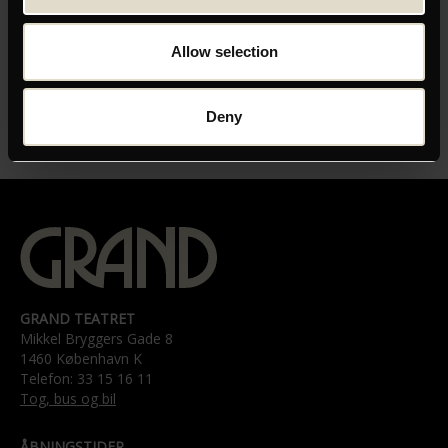
https://www.youtube.com/watch?v=6zRpv554NLs?
Allow selection
ecver=1
Deny
GRAND TEATRET
Mikkel Bryggers Gade 8
1460 København K
Telefon: 33 15 16 11
Tog, bus og bil
ÅBNINGSTIDER