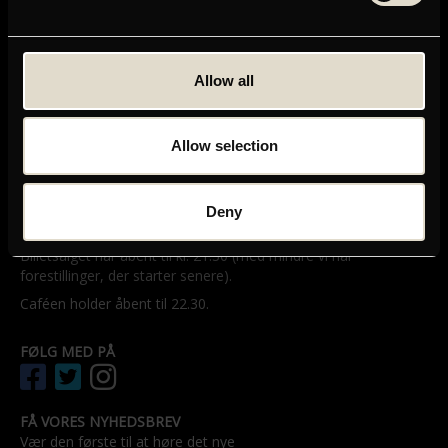
GRAND TEATRET
Mikkel Bryggers Gade 8
Allow all
1460 København K
Telefon: 33 15 16 11
Tog, bus og bil
Allow selection
ÅBNINGSTIDER
Grands billetsalg og café åbner en halv time før første
Deny
forestilling – dog senest kl. 11.00.
Billetsalget har åbent til kl. 21.30 (med mindre vi har
forestillinger, der starter senere).
Caféen holder åbent til 22.30.
FØLG MED PÅ
FÅ VORES NYHEDSBREV
Vær den første til at høre det nye