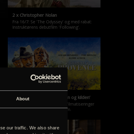
2 x Christopher Nolan
Fra 16/7: Se 'The Odyssey' og med rabat:
Instruktørens debutfilm 'Following'.
‘Kilden i Provence’ & ‘Manon og kilden’
About
De klassiske Marcel Pagnol-filmatiseringer
er tilbage i nyrestaureret form.
se our traffic. We also share