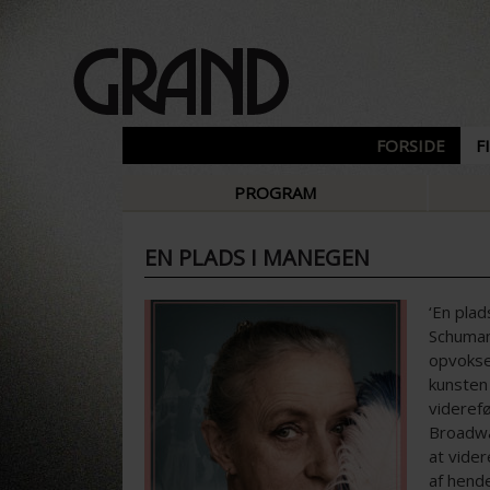
FORSIDE
F
PROGRAM
EN PLADS I MANEGEN
‘En pla
Schumann
opvokset
kunsten
videref
Broadway
at vider
af hende