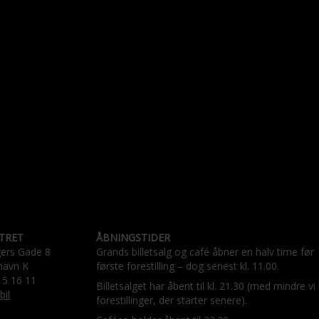
TRET
ÅBNINGSTIDER
gers Gade 8
Grands billetsalg og café åbner en halv time før
havn K
første forestilling – dog senest kl. 11.00.
15 16 11
Billetsalget har åbent til kl. 21.30 (med mindre vi
bil
forestillinger, der starter senere).