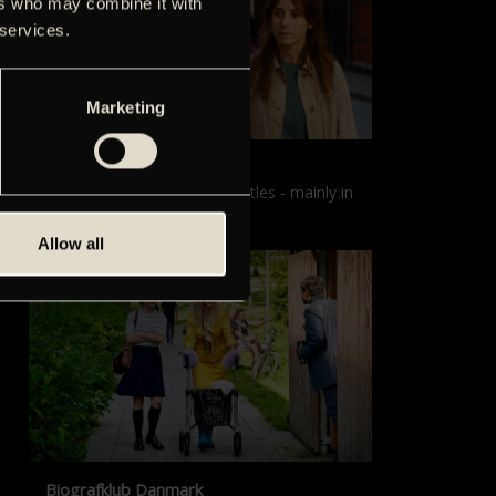
ers who may combine it with
 services.
Marketing
Films with English subtitles
Screenings with English subtitles - mainly in
our sister cinema, Gloria.
Allow all
Biografklub Danmark