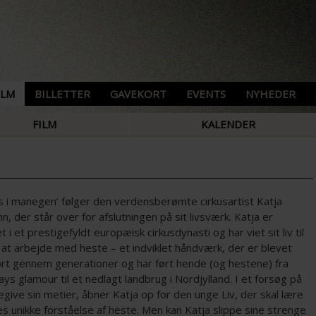
ILM
BILLETTER
GAVEKORT
EVENTS
NYHEDER
FILM
KALENDER
ds i manegen’ følger den verdensberømte cirkusartist Katja
, der står over for afslutningen på sit livsværk. Katja er
 i et prestigefyldt europæisk cirkusdynasti og har viet sit liv til
 at arbejde med heste – et indviklet håndværk, der er blevet
ørt gennem generationer og har ført hende (og hestene) fra
s glamour til et nedlagt landbrug i Nordjylland. I et forsøg på
egive sin metier, åbner Katja op for den unge Liv, der skal lære
s unikke forståelse af heste. Men kan Katja slippe sine strenge