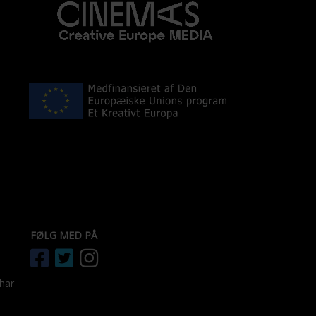
FØLG MED PÅ
 har