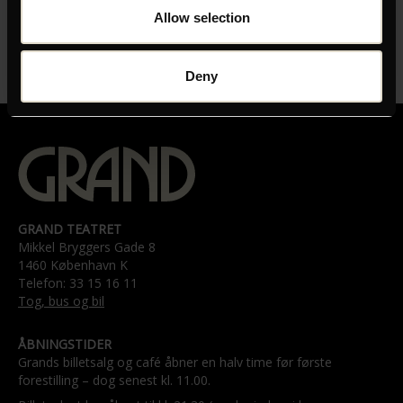
Allow selection
Deny
GRAND TEATRET
Mikkel Bryggers Gade 8
1460 København K
Telefon: 33 15 16 11
Tog, bus og bil
ÅBNINGSTIDER
Grands billetsalg og café åbner en halv time før første
forestilling – dog senest kl. 11.00.