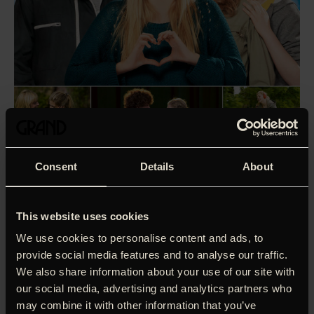
Consent
Details
About
This website uses cookies
We use cookies to personalise content and ads, to
provide social media features and to analyse our traffic.
We also share information about your use of our site with
our social media, advertising and analytics partners who
‘Fransk feel good film af fineste ‘urørlige’ karat. Grin, gråd
may combine it with other information that you’ve