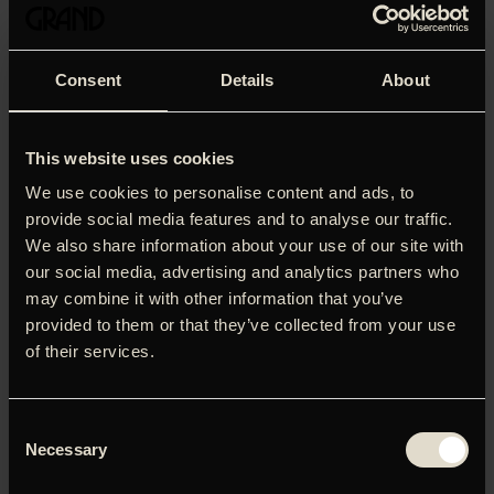
Consent
Details
About
This website uses cookies
We use cookies to personalise content and ads, to
provide social media features and to analyse our traffic.
We also share information about your use of our site with
our social media, advertising and analytics partners who
may combine it with other information that you’ve
provided to them or that they’ve collected from your use
Brillante Mendozas mesterværk er nok den film i udvalget,
of their services.
der bedst repræsenterer filippinsk hverdagsliv. I denne
eftertænksomme fortælling om to bedstemødre, der
kæmper for deres børnebørn, fordyber Mendoza sig i den
larmende og myldrende storby Manila. En ung mand
Consent
dræber en anden for stjæle hans mobiltelefon. Deres
Necessary
Selection
respektive bedstemødre – deres ‘lola’er’, prøver at