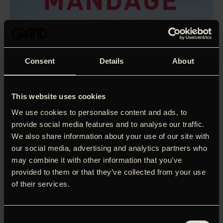
Consent
Details
About
This website uses cookies
We use cookies to personalise content and ads, to
provide social media features and to analyse our traffic.
We also share information about your use of our site with
our social media, advertising and analytics partners who
may combine it with other information that you’ve
provided to them or that they’ve collected from your use
of their services.
Nathalie (altid fantastiske Isabelle Huppert) underviser i
filosofi på et gymnasium i Paris og har et meget
lidenskabeligt forhold til sit arbejde. Hun er gift, har to
Consent
voksne børn og deler sin tid mellem sin familie, tidligere