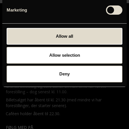
Marketing
Allow all
GRAND TEATRET
Mikkel Bryggers Gade 8
1460 København K
Allow selection
Telefon: 33 15 16 11
Tog, bus og bil
Deny
ÅBNINGSTIDER
Grands billetsalg og café åbner en halv time før første
forestilling – dog senest kl. 11.00.
Billetsalget har åbent til kl. 21.30 (med mindre vi har
forestillinger, der starter senere).
Caféen holder åbent til 22.30.
FØLG MED PÅ