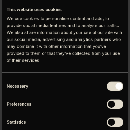
den mærkelige muslingefarmer-familie Brufort holder til. På
en lille bakke over bugten ligger Van Peteghem-familiens
This website uses cookies
imposante villa. Her huserer Pater Familias (Fabrice
We use cookies to personalise content and ads, to
Luchini), hans hustru (Valerie Bruni-Tedeschi) og hans
neurotiske søster (Juliette Binoche). En kærlighedsaffære
provide social media features and to analyse our traffic.
kommer meget ubekvemt til at bygge bro mellem høj og
We also share information about your use of our site with
lav…
our social media, advertising and analytics partners who
may combine it with other information that you’ve
provided to them or that they’ve collected from your use
of their services.
Du skal tillade marketing-cookies for at kunne se denne
video.
Consent
Necessary
Selection
Klik her for at opdatere dine indstillinger
Preferences
Statistics