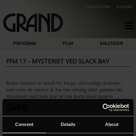
Camera Film
Kontakt
PROGRAM
FILM
KALENDER
FFM 17 – MYSTERIET VED SLACK BAY
Bruno Dumont er kendt for tunge, uforsonlige dramaer,
men over de senere år har han virkelig slået gækken løs.
‘Mysteriet ved Slack Bay’ er nok årets mest bizarre
komedie, en helt Monty Python’sk historie, som udspiller
sig hen over sommeren 1910. På stranden ved Den
Engelske Kanal begynder turister på mystisk vis at blive
væk. Politikommissærerne Machin og Malfoy lokaliserer
Consent
Details
About
forsvindingerne til det lille fiskersamfund Slack Bay, hvor