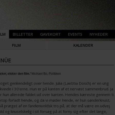
ILM
BILLETTER
GAVEKORT
EVENTS
NYHEDER
FILM
KALENDER
ENÜE
lsker, elsker den film.’
Michael Bo, Politiken
oget genkendeligt over hende. Julia (Laetitia Dosch) er en ung
 kvinde i 30’erne. Hun er på kanten af et nervøst sammenbrud. Ja
 er hun allerede faldet ud over kanten. Hendes kæreste gennem ti
netop forladt hende, og da vi møder hende, er hun sønderknust,
å præget af en fandenivoldsk tro på, at der må være en udvej.
 vild og knuselskelig i sit forsøg på at forny sig efter det lange,