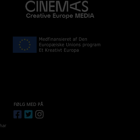
FØLG MED PÅ
 har