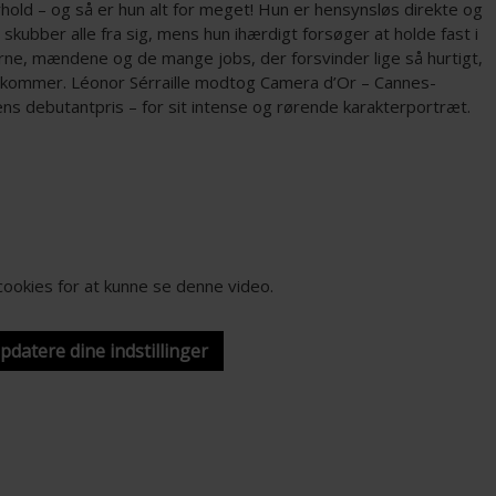
rhold – og så er hun alt for meget! Hun er hensynsløs direkte og
 skubber alle fra sig, mens hun ihærdigt forsøger at holde fast i
rne, mændene og de mange jobs, der forsvinder lige så hurtigt,
kommer. Léonor Sérraille modtog Camera d’Or – Cannes-
ens debutantpris – for sit intense og rørende karakterportræt.
-cookies for at kunne se denne video.
opdatere dine indstillinger