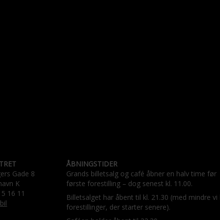
TRET
ÅBNINGSTIDER
gers Gade 8
Grands billetsalg og café åbner en halv time før
havn K
første forestilling – dog senest kl. 11.00.
15 16 11
Billetsalget har åbent til kl. 21.30 (med mindre vi
bil
forestillinger, der starter senere).