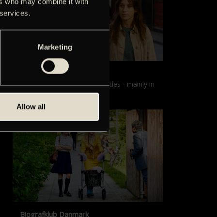
ers who may combine it with
 services.
Marketing
Films with English subtitles
Screenings with English subtitles - mainly in
our sister cinema, Gloria.
Allow all
Biografklub Danmark