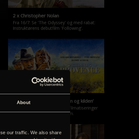
2 x Christopher Nolan
Fra 16/7: Se 'The Odyssey' og med rabat:
Instruktørens debutfilm 'Following'.
‘Kilden i Provence’ & ‘Manon og kilden’
About
De klassiske Marcel Pagnol-filmatiseringer
er tilbage i nyrestaureret form.
se our traffic. We also share