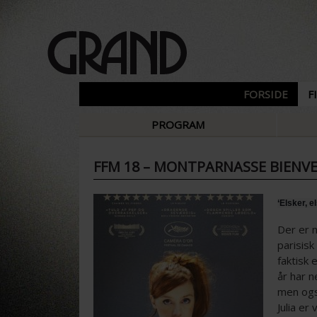
FORSIDE
F
PROGRAM
FFM 18 – MONTPARNASSE BIENV
‘Elsker, e
Der er n
parisisk
faktisk
år har 
men ogs
Julia er