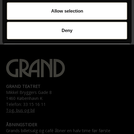
MEDVIRKENDE
Léa Drucker, Stéphanie Bertrand, Jonathan Turnbull, Benoît
Allow selection
Guérini
UNDERTEKSTER
Deny
Orig. vers. med danske undertekster
GRAND TEATRET
Mikkel Bryggers Gade 8
1460 København K
Telefon: 33 15 16 11
Tog, bus og bil
ÅBNINGSTIDER
Grands billetsalg og café åbner en halv time før første