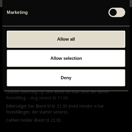
Marketing
Allow all
GRAND TEATRET
Mikkel Bryggers Gade 8
Allow selection
1460 København K
Telefon: 33 15 16 11
Tog, bus og bil
Deny
ÅBNINGSTIDER
Grands billetsalg og café åbner en halv time før første
forestilling – dog senest kl. 11.00.
Billetsalget har åbent til kl. 21.30 (med mindre vi har
forestillinger, der starter senere).
Caféen holder åbent til 22.30.