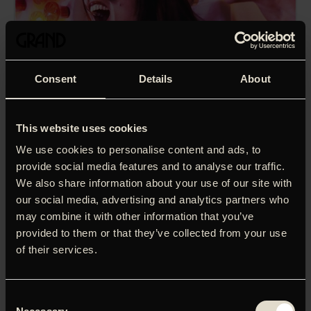
Consent
Details
About
This website uses cookies
We use cookies to personalise content and ads, to
provide social media features and to analyse our traffic.
We also share information about your use of our site with
our social media, advertising and analytics partners who
may combine it with other information that you’ve
provided to them or that they’ve collected from your use
of their services.
‘Has it all: comedy, romance, fantasy,
musical interludes and a child with a brain tumor. Wait –
what?’
Kyle Smith, New York Post
Consent
Årets franske Oscar-kandidat – og i manges øjne sidste