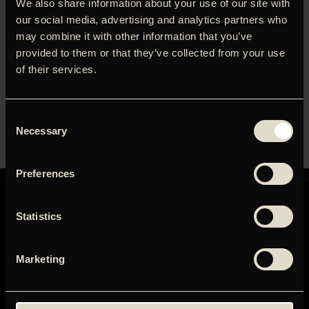
We also share information about your use of our site with
Alain, forlader sin hustru. Men så viser det sig, at Alain
our social media, advertising and analytics partners who
venter barn med en yngre kvinde. Bettie ud for at købe
may combine it with other information that you’ve
cigaretter, men butikkerne er lukkede. Og så begynder en
provided to them or that they’ve collected from your use
sørgmunter road movie, der fører den smukke, aldrende
of their services.
kvinde ud på det ene eventyr efter det andet, inklusive en
ubetalelig genforening af tidligere skønhedsdronninger fra
året 1969.
Consent
Necessary
Selection
Preferences
Statistics
Marketing
GRAND TEATRET
Mikkel Bryggers Gade 8
1460 København K
Telefon: 33 15 16 11