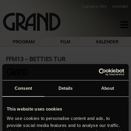
Camera Film
Kontakt
PROGRAM
FILM
KALENDER
FFM13 – BETTIES TUR
‘A readymade crowd pleaser to delight French (and
Francophile) audiences… should also please all the legions
Consent
Details
About
of Catherine Deneuve fans.’
Screen Int.
Emmanuelle Bercot har skrevet sin film med Catherine
This website uses cookies
Deneuve for øje – og det mærkes. Det franske ikon gør
formidabelt indtryk i rollen som Bettie, der driver
We use cookies to personalise content and ads, to
restaurant i Bretagne, bor under tag med sin krævende
provide social media features and to analyse our traffic.
mor og ser frem til at hendes udkårne, forretningsmanden