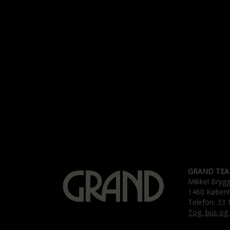
GRAND TEA
Mikkel Bryg
1460 Køben
Telefon: 33 
Tog, bus og 