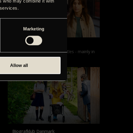
ers who may combine it with
 services.
Marketing
Films with English subtitles
Screenings with English subtitles - mainly in
our sister cinema, Gloria.
Allow all
Biografklub Danmark