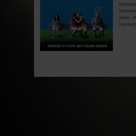
ekstasen
fremmes
jøder, d
stereoty