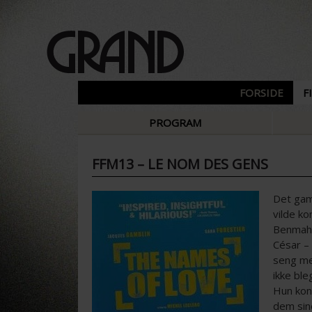
FORSIDE
F
PROGRAM
FFM13 – LE NOM DES GENS
Det gaml
vilde k
Benmahm
César – 
seng me
ikke ble
Hun kon
dem sine