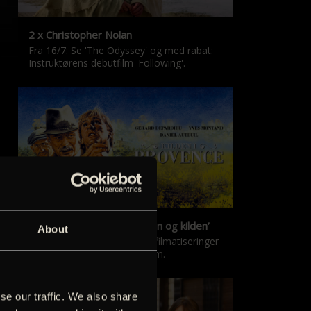
2 x Christopher Nolan
Fra 16/7: Se 'The Odyssey' og med rabat:
Instruktørens debutfilm 'Following'.
‘Kilden i Provence’ & ‘Manon og kilden’
About
De klassiske Marcel Pagnol-filmatiseringer
er tilbage i nyrestaureret form.
se our traffic. We also share