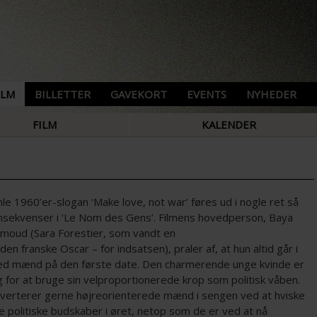
ILM
BILLETTER
GAVEKORT
EVENTS
NYHEDER
FILM
KALENDER
e 1960’er-slogan ‘Make love, not war’ føres ud i nogle ret så
onsekvenser i ‘Le Nom des Gens’. Filmens hovedperson, Baya
oud (Sara Forestier, som vandt en
den franske Oscar – for indsatsen), praler af, at hun altid går i
d mænd på den første date. Den charmerende unge kvinde er
g for at bruge sin velproportionerede krop som politisk våben.
verterer gerne højreorienterede mænd i sengen ved at hviske
 politiske budskaber i øret, netop som de er ved at nå