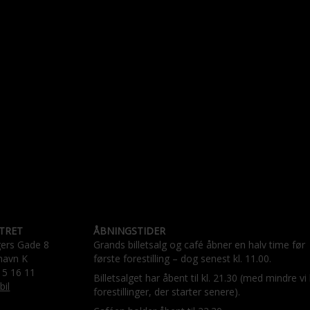
TRET
ÅBNINGSTIDER
gers Gade 8
Grands billetsalg og café åbner en halv time før
havn K
første forestilling – dog senest kl. 11.00.
15 16 11
Billetsalget har åbent til kl. 21.30 (med mindre vi
bil
forestillinger, der starter senere).