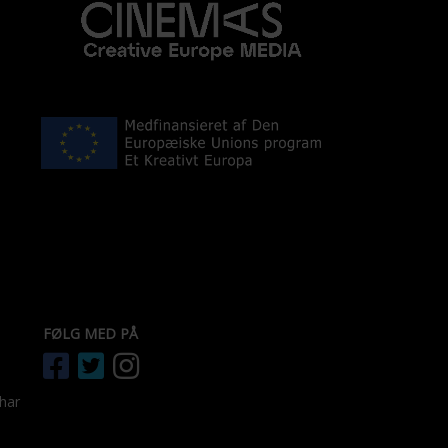
FØLG MED PÅ
 har