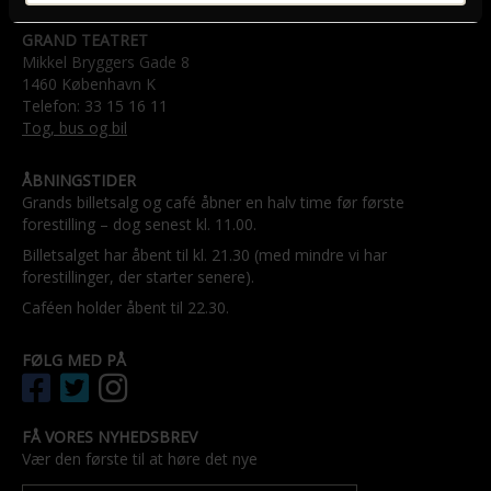
GRAND TEATRET
Mikkel Bryggers Gade 8
1460 København K
Telefon: 33 15 16 11
Tog, bus og bil
ÅBNINGSTIDER
Grands billetsalg og café åbner en halv time før første
forestilling – dog senest kl. 11.00.
Billetsalget har åbent til kl. 21.30 (med mindre vi har
forestillinger, der starter senere).
Caféen holder åbent til 22.30.
FØLG MED PÅ
FÅ VORES NYHEDSBREV
Vær den første til at høre det nye