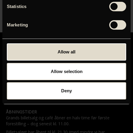
nådesløse og velspillede familiedrama. In vino veritas.
Statistics
Marketing
Allow all
Allow selection
GRAND TEATRET
Mikkel Bryggers Gade 8
1460 København K
Deny
Telefon: 33 15 16 11
Tog, bus og bil
ÅBNINGSTIDER
Grands billetsalg og café åbner en halv time før første
forestilling – dog senest kl. 11.00.
Billetsalget har åbent til kl. 21.30 (med mindre vi har