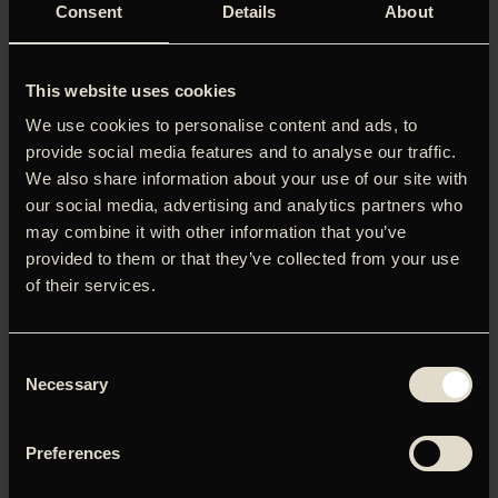
Consent
Details
About
This website uses cookies
We use cookies to personalise content and ads, to
‘Det bedste vin-drama siden ‘Sideways’.’
provide social media features and to analyse our traffic.
The Independent.
We also share information about your use of our site with
Niels Arestrup var sej i ‘Profeten’, og han er sej her – som
our social media, advertising and analytics partners who
en let aldrende vinavler og patriark med alt for lidt respekt
may combine it with other information that you’ve
for sin eneste søn, som han ellers har udset til at drive
provided to them or that they’ve collected from your use
familiefirmaet
of their services.
videre. Paul de Marseul (Arestrup) er nemlig en alfahan af
den gode, gamle skole. Al den omsorg han kaster efter
sine druer, synes fraværende i omgangen med den spage
Consent
søn Martin (Lorànt Deutsch), der forgæves angler efter
Necessary
Selection
faderens kærlighed og empati. Familiedramaet er allerede
ved at spidse til, da en fjern relation melder sin ankomst
og gør Martin
Preferences
rangen stridig i forhold til overtagelsen af den fædrene
gård. Holder man af vin, er der ekstra bonus i dette