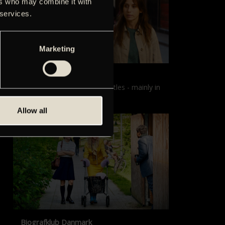
ers who may combine it with
 services.
Marketing
Films with English subtitles
Screenings with English subtitles - mainly in
our sister cinema, Gloria.
Allow all
Biografklub Danmark