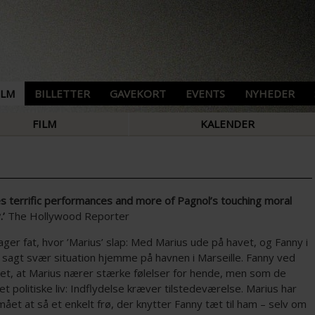
ILM
BILLETTER
GAVEKORT
EVENTS
NYHEDER
FILM
KALENDER
es terrific performances and more of Pagnol’s touching moral
.’
The Hollywood Reporter
ager fat, hvor ’Marius’ slap: Med Marius ude på havet, og Fanny i
 sagt svær situation hjemme på havnen i Marseille. Fanny ved
t, at Marius nærer stærke følelser for hende, men som de
det politiske liv: Indflydelse kræver tilstedeværelse. Marius har
ået at så et enkelt frø, der knytter Fanny tæt til ham – selv om