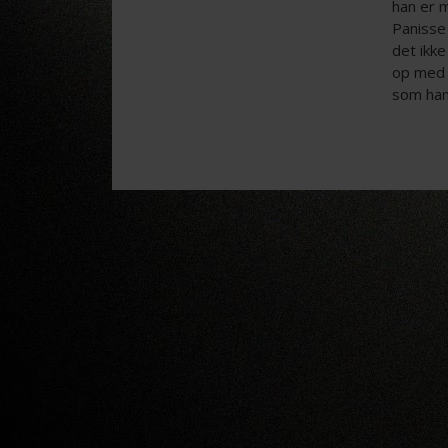
han er m
Panisse 
det ikk
op med 
som hans