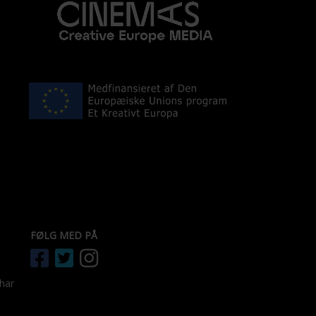
FØLG MED PÅ
 har