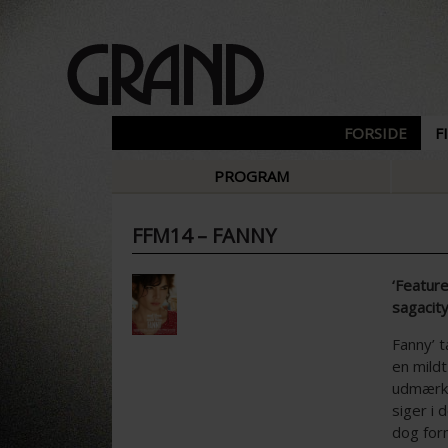
FORSIDE
F
PROGRAM
FFM14 – FANNY
‘Featur
sagacity
Fanny’ t
en mildt
udmærke
siger i 
dog form