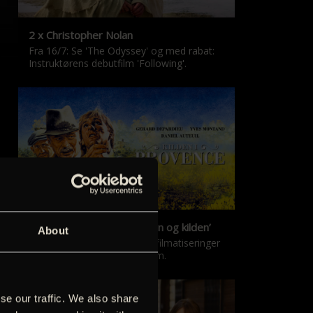
2 x Christopher Nolan
Fra 16/7: Se 'The Odyssey' og med rabat:
Instruktørens debutfilm 'Following'.
‘Kilden i Provence’ & ‘Manon og kilden’
About
De klassiske Marcel Pagnol-filmatiseringer
er tilbage i nyrestaureret form.
se our traffic. We also share