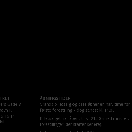
TRET
ÅBNINGSTIDER
gers Gade 8
Grands billetsalg og café åbner en halv time før
havn K
første forestilling – dog senest kl. 11.00.
15 16 11
Billetsalget har åbent til kl. 21.30 (med mindre vi
bil
forestillinger, der starter senere).