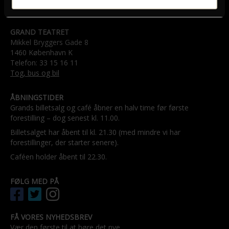
GRAND TEATRET
Mikkel Bryggers Gade 8
1460 København K
Telefon: 33 15 16 11
Tog, bus og bil
ÅBNINGSTIDER
Grands billetsalg og café åbner en halv time før første
forestilling – dog senest kl. 11.00.
Billetsalget har åbent til kl. 21.30 (med mindre vi har
forestillinger, der starter senere).
Caféen holder åbent til 22.30.
FØLG MED PÅ
FÅ VORES NYHEDSBREV
Vær den første til at høre det nye