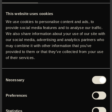
har drevet husholdningsskolen i Bitche i Alsace i mange år.
Deres mission er at træne teenagepiger til at blive
This website uses cookies
perfekte husmødre på et tidspunkt, hvor det forventes, at
kvinder skal tjene deres mand. Efter sin mands pludselige
We use cookies to personalise content and ads, to
død opdager Paulette, at skolen er på randen af konkurs
provide social media features and to analyse our traffic.
og er nødt til at påtage sig sit ansvar. Mens skolen
We also share information about your use of our site with
forbereder sig til årets husholdningskonkurrence i tv,
our social media, advertising and analytics partners who
begynder hun og hendes livlige studerende at stille
may combine it with other information that you’ve
spørgsmålstegn ved deres overbevisning, mens de
provided to them or that they’ve collected from your use
landsdækkende protester i maj 1968 forandrer samfundet
of their services.
omkring dem. Paulette genforenes med sin første
kærlighed, André (Edouard Baer), og med hjælp fra sin
excentriske stedsøster Gilberte (Yolande Moreau) og den
Consent
strenge nonne Marie-Thérèse (Noémie Lvovsky) går
Necessary
Selection
Paulette sammen med skolepigerne for at overvinde
deres undertrykte status og blive frie kvinder. ‘Den gode
hustru’ er en humoristisk og satirisk universel historie om
Preferences
solidaritet og ligestilling mellem kønnene.
Statistics