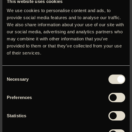
This website uses cookies
bondegårde er ene om at bryde monotonien. De tilkaldte
We use cookies to personalise content and ads, to
gendarmer har ikke mange spor at gå efter – til trods for
at hele fem forskellige personer ligger inde med brikker til
provide social media features and to analyse our traffic.
forståelse af det samlede puslespil, som trækker tråde til
We also share information about your use of our site with
det afrikanske kontinent. Det er en djævelsk raffineret og
our social media, advertising and analytics partners who
svært kategoriserbar thriller, Dominik Moll har drejet – af
may combine it with other information that you’ve
Hollywood Reporter beskrevet som et lystigt blend af
provided to them or that they’ve collected from your use
‘Fargo’ og ‘Babel’, som det ville tage sig ud, hvis det var
of their services.
Atom Egoyan, der svingede taktstokken. Med andre ord: Vi
har at gøre med en film fra allerøverste hylde.
Consent
Necessary
Selection
Du skal tillade marketing-cookies for at kunne se denne
Preferences
video.
Statistics
Klik her for at opdatere dine indstillinger