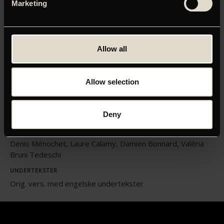
Marketing
ORIGINAL TITEL
Allow all
FFM20 - Seules les bêtes
INSTRUKTØR
Allow selection
Dominik Moll
LÆNGDE
01:57
Deny
MEDVIRKENDE
Denis Ménochet, Laure Calamy, Damien Bonnard, Valéria
Bruni Tedeschi
UNDERTEKSTER
Orig. vers. med engelske undertekster