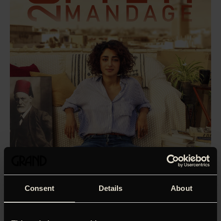
Consent
Details
About
En kvinde er forsvundet. Efter en snestorm findes hendes
bil forladt i et halvøde landskab, hvor et par spredte