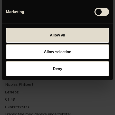
Du skal tillade marketing-cookies for at kunne se denne
Marketing
video.
Klik her for at opdatere dine indstillinger
Allow all
Allow selection
ORIGINAL TITEL
Deny
FFM23: Adamant - hjerterum på Seinen
INSTRUKTØR
Nicolas Philibert
LÆNGDE
01:49
UNDERTEKSTER
Fransk tale med danske undertekster