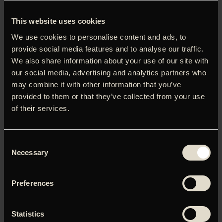
udfordringer. Centeret befinder sig på husbåden Adamant,
der ligger til kajs ved Seinens bred – i hjertet af Paris.
This website uses cookies
Personalet, som driver stedet, kæmper med alle midler for
We use cookies to personalise content and ads, to
at de stadige nedskæringer i psykiatrien ikke skal
provide social media features and to analyse our traffic.
afhumanisere indsatsen. Nicolas Philibert (Être et avoir)
We also share information about your use of our site with
mestrer som få den nænsomt observerende dokumentar
our social media, advertising and analytics partners who
– motiveret af empati og en genuin, smittende interesse
may combine it with other information that you’ve
for de mennesker, hans kamera stiller skarpt på. Og så er
han god til at finde karakterer, der er noget ud over det
provided to them or that they’ve collected from your use
sædvanlige. I denne ombæring bl.a. François, der giver sin
of their services.
helt egen coverversion af Téléphones hit ‘Human Bomb’ i
filmens indledning, den mere tilbagelænede Frédéric, som
udbreder sig omkring Van Gogh og Jim Morrisons død som
Consent
nøgler til forståelsens af sin egen familiehistorie, og den
Necessary
Selection
punkede Catherine, der gerne vil undervise de andre
klienter i Tai Chi, men som slet ikke kan holde sine følelser i
Preferences
ave.
Statistics