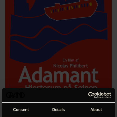
Consent
Details
About
Årets Guldbjørnevinder fra filmfestivalen i Berlin skildrer
livet på en daginstitution for voksne med mentale