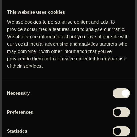
og skæve instruktør, Quentin Dupieux, der senest
This website uses cookies
diverterede os med vilde tidsrejser i forstæderne i
’Incroyable mais vrai’. I denne ombæring gælder det et
We use cookies to personalise content and ads, to
kompagni spandex-klædte superhelte, hvis tobaks-bataljon
provide social media features and to analyse our traffic.
skal redde verden fra rumvæsner under ledelse af den
We also share information about your use of our site with
ondsindede Lizardin. Rollerne er besat af nogle af Frankrigs
our social media, advertising and analytics partners who
mest velanskrevne skuespillere, der alle for én holder
may combine it with other information that you’ve
masken – hvilket i sig selv er lidt af en præstation. Og
provided to them or that they’ve collected from your use
handlingen? Tja, superheletetene skal egentlig redde
of their services.
verden, men først skal de genfinde korpsånden ved en
idyllisk bjergsø, hvor de hver især underholder med de
vildeste historier ved lejrbålet. Som Dupieux selvfølgelig
omsætter i film.
NB
: Fransk med danske undertekster
Consent
Necessary
Selection
Preferences
Du skal tillade marketing-cookies for at kunne se denne
video.
Statistics