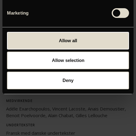
Klik her for at opdatere dine indstillinger
Marketing
Allow all
ORIGINAL TITEL
Fumer fait tousser
Allow selection
INSTRUKTØR
Quentin Dupieux
Deny
LÆNGDE
01:20
MEDVIRKENDE
Adéle Exarchopoulos, Vincent Lacoste, Anais Demoustier,
Benoit Poelvoorde, Alain Chabat, Gilles Lellouche
UNDERTEKSTER
Fransk med danske undertekster