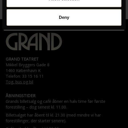
Deny
GRAND TEATRET
Mikkel Bryggers Gade 8
1460 København K
Telefon: 33 15 16 11
Tog, bus og bil
ÅBNINGSTIDER
Grands billetsalg og café åbner en halv time før første
forestilling – dog senest kl. 11.00.
Billetsalget har åbent til kl. 21.30 (med mindre vi har
forestillinger, der starter senere).