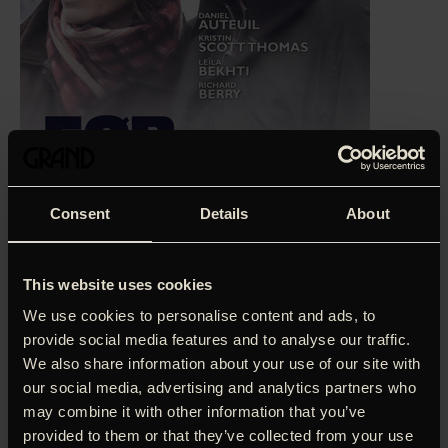
Consent
Details
About
This website uses cookies
We use cookies to personalise content and ads, to
‘Et stilsikkert, eksistentielt anfægtende drama… elegant
provide social media features and to analyse our traffic.
forløst.
We also share information about your use of our site with
Daniel Auteuil er rent ud mesterlig.’
Henrik Wivel, Kristeligt
our social media, advertising and analytics partners who
Dagblad
may combine it with other information that you’ve
provided to them or that they’ve collected from your use
(5 stjerner)