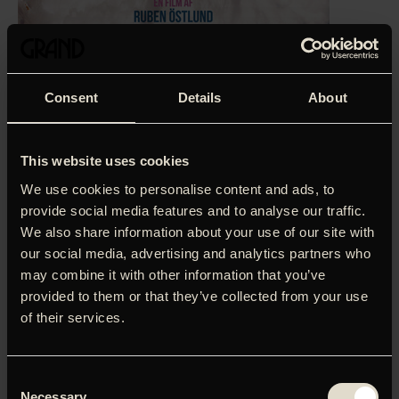
Consent
Details
About
This website uses cookies
We use cookies to personalise content and ads, to
provide social media features and to analyse our traffic.
We also share information about your use of our site with
our social media, advertising and analytics partners who
may combine it with other information that you’ve
‘
Svensk genistreg er tindrende intelligent og klukkende
provided to them or that they’ve collected from your use
morsom.’
Kim Skotte, Politiken (6 hjerter)
of their services.
En svensk familie spiser frokost på et skihotel i de franske
alper, da en lavine udløses. Ebba kalder på sin mand
Consent
Tomas, mens hun selv forsøger at beskytte deres fælles
Necessary