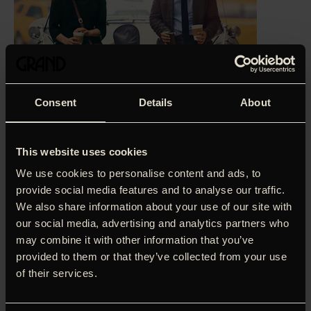
Consent
Details
About
This website uses cookies
We use cookies to personalise content and ads, to
provide social media features and to analyse our traffic.
We also share information about your use of our site with
our social media, advertising and analytics partners who
‘Et
may combine it with other information that you’ve
romantisk hit: Manden bag den romantiske
provided to them or that they’ve collected from your use
kærlighedskomedie fra musikkens verden
of their services.
‘Once’ gentager sit trick
.’
Jacob Wendt, Berlingske (5 stjerner)