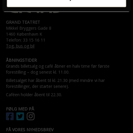
GRAND TEATRET
Mikkel Bryggers Gade 8
1460 København K
Telefon: 33 15 16 11
Tog, bus og bil
ÅBNINGSTIDER
Grands billetsalg og café åbner en halv time før første
forestilling – dog senest kl. 11.00.
Billetsalget har åbent til kl. 21.30 (med mindre vi har
forestillinger, der starter senere).
Caféen holder åbent til 22.30.
FØLG MED PÅ
FÅ VORES NYHEDSBREV