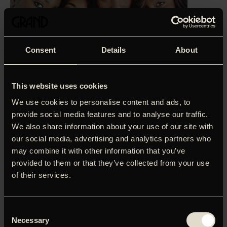
Consent
Details
About
This website uses cookies
We use cookies to personalise content and ads, to
provide social media features and to analyse our traffic.
We also share information about your use of our site with
our social media, advertising and analytics partners who
‘En farvestrålende genistreg… lige så polemisk, som den er
may combine it with other information that you’ve
usædvanligt smuk at se på.’
Sofie Lykke Stenstrop,
provided to them or that they’ve collected from your use
Soundvenue (5 stjerner)
of their services.
Céline Sciamma kaster et meget følsomt blik på (pige)livet i
Paris’ betændte forstadsghettoer. Marieme er en
outsider, der slås med et turbulent hjemmeliv, en
Consent
uforstående skole og betonbyggeriernes junglelov. Hun
Necessary
Selection