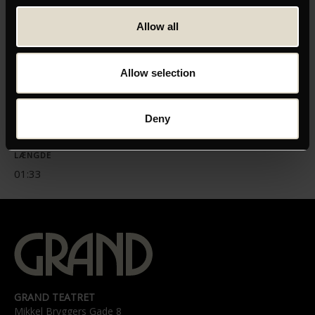
Allow all
Allow selection
ORIGINAL TITEL
Il Buco
INSTRUKTØR
Deny
Michelangelo Frammartino
LÆNGDE
01:33
GRAND TEATRET
Mikkel Bryggers Gade 8