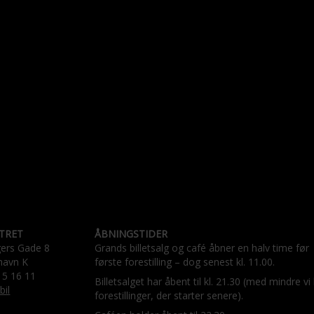
TRET
ÅBNINGSTIDER
gers Gade 8
Grands billetsalg og café åbner en halv time før
havn K
første forestilling – dog senest kl. 11.00.
15 16 11
Billetsalget har åbent til kl. 21.30 (med mindre vi
bil
forestillinger, der starter senere).