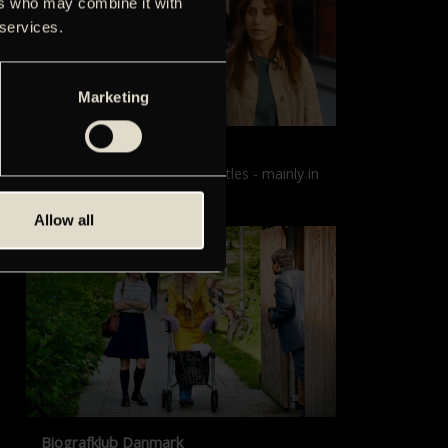
ers who may combine it with
 services.
Marketing
Films with English subtitles
Screenings with English subtitles - mainly in
our sister cinema, Gloria.
Allow all
Biografklub Danmark