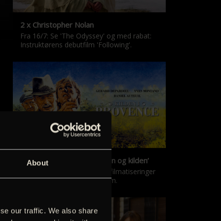
2 x Christopher Nolan
Fra 16/7: Se 'The Odyssey' og med rabat:
Instruktørens debutfilm 'Following'.
‘Kilden i Provence’ & ‘Manon og kilden’
About
De klassiske Marcel Pagnol-filmatiseringer
er tilbage i nyrestaureret form.
se our traffic. We also share