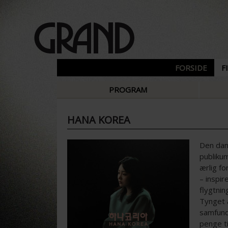
FORSIDE
F
PROGRAM
HANA KOREA
Den dan
publiku
ærlig fo
– inspi
flygtni
Tynget a
samfund,
penge ti