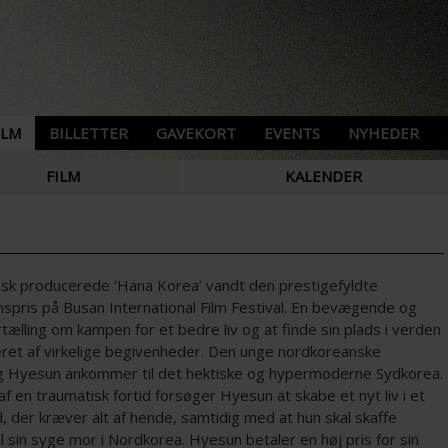
ILM
BILLETTER
GAVEKORT
EVENTS
NYHEDER
FILM
KALENDER
sk producerede ‘Hana Korea’ vandt den prestigefyldte
mspris på Busan International Film Festival. En bevægende og
rtælling om kampen for et bedre liv og at finde sin plads i verden
reret af virkelige begivenheder. Den unge nordkoreanske
ng Hyesun ankommer til det hektiske og hypermoderne Sydkorea.
f en traumatisk fortid forsøger Hyesun at skabe et nyt liv i et
 der kræver alt af hende, samtidig med at hun skal skaffe
l sin syge mor i Nordkorea. Hyesun betaler en høj pris for sin