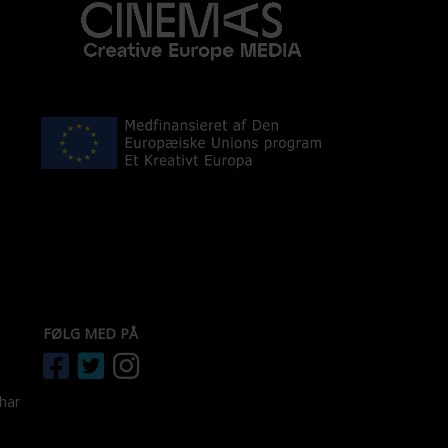
FØLG MED PÅ
 har