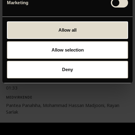
Marketing
Klik her for at opdatere dine indstillinger
Allow all
ORIGINAL TITEL
Allow selection
Hit The Road
INSTRUKTØR
Deny
Panah Panahi
LÆNGDE
01:33
MEDVIRKENDE
Pantea Panahiha, Mohammad Hassan Madjooni, Rayan
Sarlak