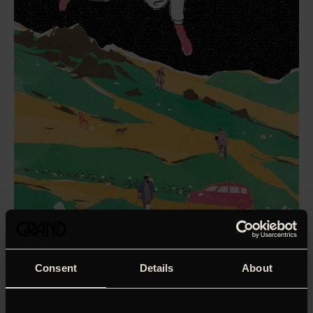
Consent
Details
About
‘Dybt elskelig og legesyg roadmovie-musicalkomedie. Det
er et Iran, de færreste har set før.’
Rasmus Brendstrup,