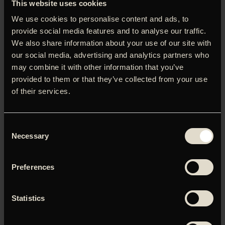
This website uses cookies
Filmmagasinet Ekko (5 stjerner)
We use cookies to personalise content and ads, to
Panah Panahis debutfilm ’Hit the Road’ er en uimodståelig
provide social media features and to analyse our traffic.
iransk roadmovie, som fik verdenspremiere i Directors’
We also share information about your use of our site with
Fortnight i Cannes. I en bil på landevejen ud af Teheran
our social media, advertising and analytics partners who
møder vi en lille familie: Mor, far, storebror, lillebror (en
may combine it with other information that you’ve
storcharmerende uromager) og deres syge hund.
provided to them or that they’ve collected from your use
Stemningen i køretøjet er præget af både leg og alvor – og
of their services.
hen ad vejen åbenbarer turens mål og mening sig da også.
Panah er søn til den fængslede filmskaber Jafar Panahi
(Taxi Teheran, 3 kvinder), og selv om æblet ikke falder
Consent
langt fra stammen, taler Panah allerede med sin helt egen,
Necessary
tydelige stemme.
Selection
Preferences
Du skal tillade marketing-cookies for at kunne se denne
Statistics
video.