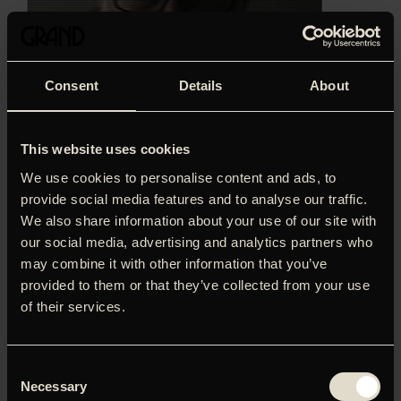
Consent
Details
About
This website uses cookies
We use cookies to personalise content and ads, to
provide social media features and to analyse our traffic.
We also share information about your use of our site with
our social media, advertising and analytics partners who
may combine it with other information that you’ve
‘En rejse, hvor man hele tiden er fastholdt. Og en af de
provided to them or that they’ve collected from your use
bedste dokumentarer over en dansk kunstner, jeg
of their services.
nogensinde har set.’
Torben Holleufer, Gaffa (5 stjerner)
Den musikalske hanløve bider (endelig) fra sig
i ‘Hugland’, der skildrer tilblivelsen af Lars H.U.G.’s første
Consent
Necessary
dansksprogede album i 22 år. ‘Hugland’ inviterer os med
Selection