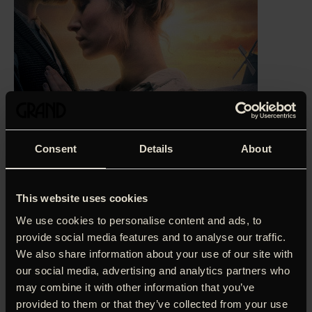
Consent
Details
About
This website uses cookies
We use cookies to personalise content and ads, to
‘Et sjældent ambititøst melodrama… de nødstedte
provide social media features and to analyse our traffic.
elskende overbeviser.’
Bo Green Jensen, Weekendavisen
We also share information about your use of our site with
our social media, advertising and analytics partners who
Da Esben fingerer sin egen død, er det for at flygte fra
may combine it with other information that you’ve
krigen og blive forenet med sin elskede kone Kirstine og
provided to them or that they’ve collected from your use
deres søn Karl efter 3 år. Men alt er ændret i hans fravær…