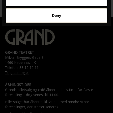
Deny
GRAND TEATRET
Mikkel Bryggers Gade 8
1460 København K
Telefon: 33 15 16 11
Tog, bus og bil
ÅBNINGSTIDER
Grands billetsalg og café åbner en halv time før første
forestilling – dog senest kl. 11.00.
Billetsalget har åbent til kl. 21.30 (med mindre vi har
forestillinger, der starter senere).